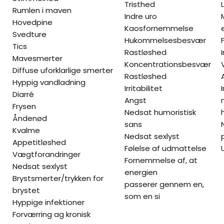
Tristhed
Rumlen i maven
Indre uro
Hovedpine
Kaosfornemmelse
Svedture
Hukommelsesbesvær
Tics
Rastløshed
Mavesmerter
Koncentrationsbesvær
Diffuse uforklarlige smerter
Rastløshed
Hyppig vandladning
Irritabilitet
Diarré
Angst
Frysen
Nedsat humoristisk
Åndenød
sans
Kvalme
Nedsat sexlyst
Appetitløshed
Følelse af udmattelse
Vægtforandringer
Fornemmelse af, at
Nedsat sexlyst
energien
Brystsmerter/trykken for
passerer gennem en,
brystet
som en si
Hyppige infektioner
Forværring ag kronisk