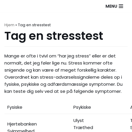
Spring
MENU
til
indhold
Hjem
»
Tag en stresstest
Tag en stresstest
Mange er ofte i tvivl om “har jeg stress” eller er det
normalt, det jeg føler lige nu. Stress kommer ofte
snigende og kan være af meget forskellig karakter.
Overordnet kan stress-advarselssignalerne deles op i
fysiske, psykiske og adfærdsmæssige symptomer. Du
kan teste dig selv ved at se på følgende symptomer.
Fysiske
Psykiske
Ulyst
Hjertebanken
Træthed
Svimmelhed