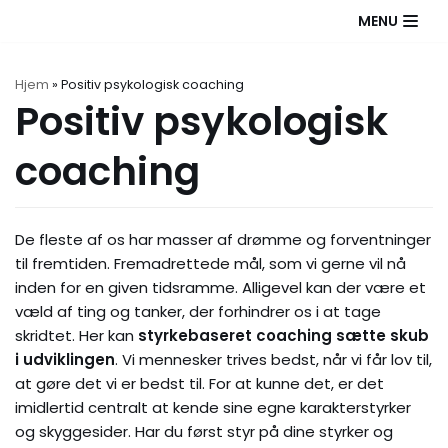
Spring
MENU
til
indhold
Hjem
»
Positiv psykologisk coaching
Positiv psykologisk
coaching
De fleste af os har masser af drømme og forventninger
til fremtiden. Fremadrettede mål, som vi gerne vil nå
inden for en given tidsramme. Alligevel kan der være et
væld af ting og tanker, der forhindrer os i at tage
skridtet. Her kan
styrkebaseret coaching sætte skub
i udviklingen
. Vi mennesker trives bedst, når vi får lov til,
at gøre det vi er bedst til. For at kunne det, er det
imidlertid centralt at kende sine egne karakterstyrker
og skyggesider. Har du først styr på dine styrker og